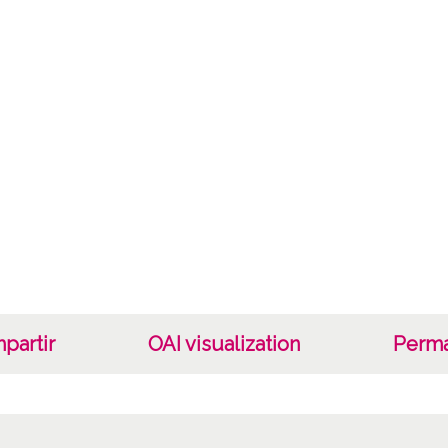
Sign o
Sign c
Lice
CC BY
partir
OAI visualization
Perma