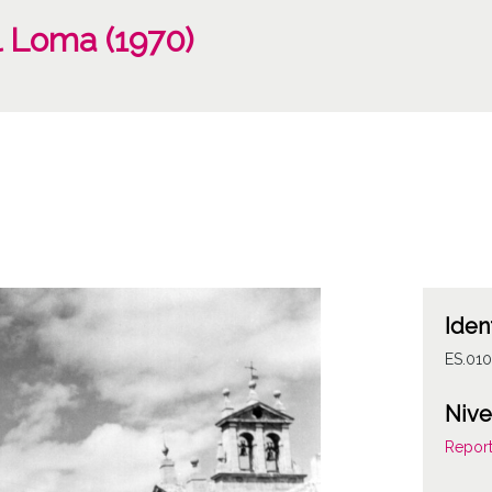
l Loma (1970)
Iden
ES.01
Nive
Report