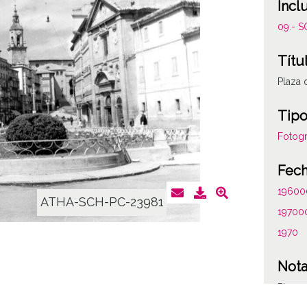
Incl
09.- 
Títu
Plaza 
Tipo
Fotogr
Fec
19600
ATHA-SCH-PC-23981
19700
1970
Not
Plaza 