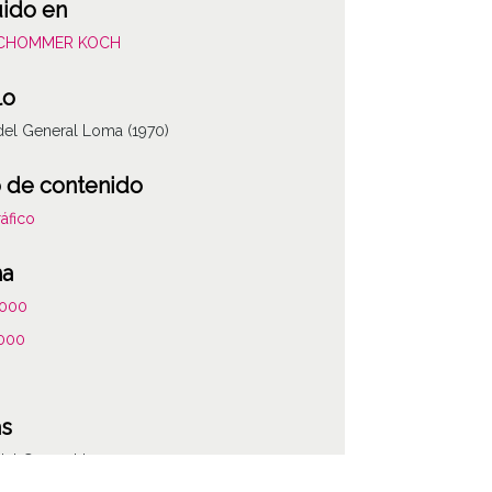
uido en
SCHOMMER KOCH
lo
del General Loma (1970)
 de contenido
áfico
ha
000
000
as
del General Loma