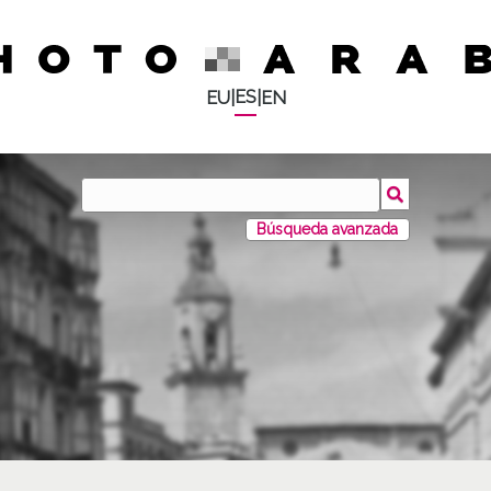
ES
EU
|
|
EN
Búsqueda avanzada