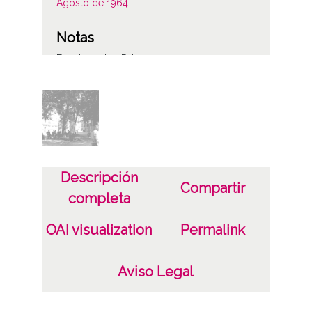
Agosto de 1964
Notas
Fuente de los Patos
Sign originales: Carpetilla 6x6, n° 391
Sign copias: Carpeta 164 - Positivos 23458
Licencia de las imágenes
CC BY-NC-SA 4.0
Descripción
Compartir
completa
OAI visualization
Permalink
Aviso Legal