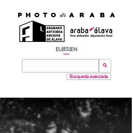
ES
EU
|
|
EN
Búsqueda avanzada