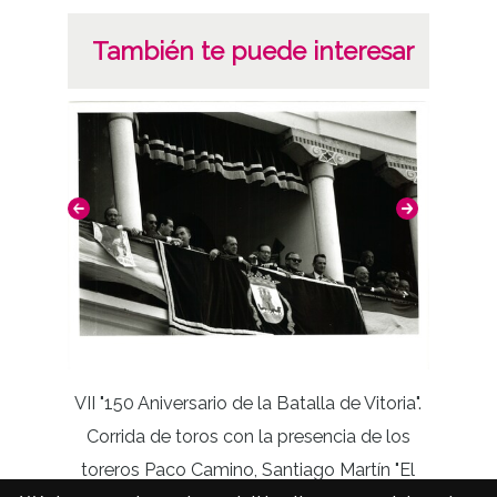
También te puede interesar
VII "150 Aniversario de la Batalla de Vitoria".
Jugad
Corrida de toros con la presencia de los
toreros Paco Camino, Santiago Martín "El