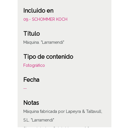
Incluido en
09.- SCHOMMER KOCH
Título
Máquina. "Larramendi"
Tipo de contenido
Fotográfico
Fecha
--
Notas
Máquina fabricada por Lapeyra & Taltavull,
S.L. "Larramendi"
Sign originales: Celuloide 9x12, n° 619