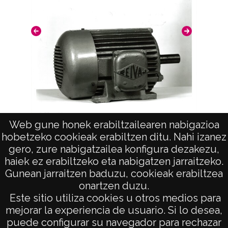
Web gune honek erabiltzailearen nabigazioa
Máquina Reivaj de "Latierro"
Má
hobetzeko cookieak erabiltzen ditu. Nahi izanez
gero, zure nabigatzailea konfigura dezakezu,
haiek ez erabiltzeko eta nabigatzen jarraitzeko.
Gunean jarraitzen baduzu, cookieak erabiltzea
onartzen duzu.
AVISO LEGAL
Este sitio utiliza cookies u otros medios para
POLÍTICA DE PRIVACIDAD
mejorar la experiencia de usuario. Si lo desea,
puede configurar su navegador para rechazar
ACCESIBILIDAD