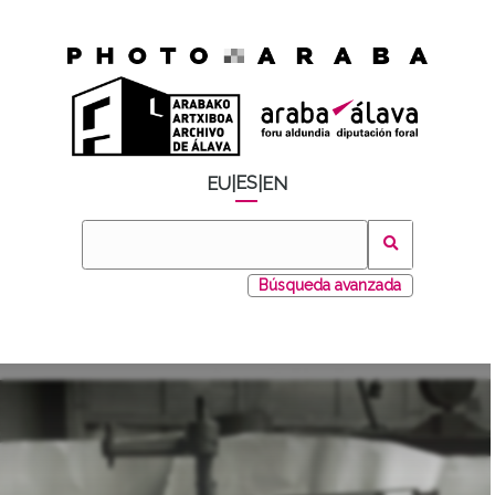
ES
EU
|
|
EN
Búsqueda avanzada