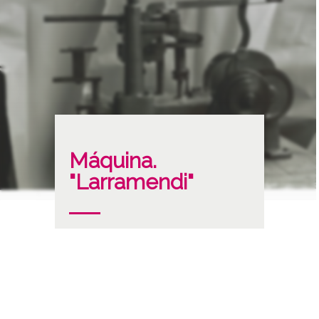
Máquina.
"Larramendi"