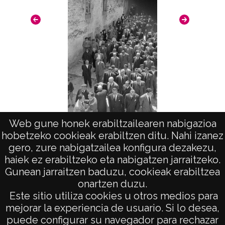
Notas
Signatura/s: ATHA-VIC-PP-00506
Estas fotografías fueron donadas a la
Diputación Foral de Álava el 3 de mazo de
2014 por D. Iñaki López Hermoso y D.ª
Begoña López Hermoso.
Retrat
Licencia de las imágenes
tor
Web gune honek erabiltzailearen nabigazioa
CC BY-NC-SA 4.0
Comitiva fúnebre por las calles de Alegría
hobetzeko cookieak erabiltzen ditu. Nahi izanez
gero, zure nabigatzailea konfigura dezakezu,
haiek ez erabiltzeko eta nabigatzen jarraitzeko.
Gunean jarraitzen baduzu, cookieak erabiltzea
onartzen duzu.
AVISO LEGAL
Este sitio utiliza cookies u otros medios para
POLÍTICA DE PRIVACIDAD
mejorar la experiencia de usuario. Si lo desea,
puede configurar su navegador para rechazar
ACCESIBILIDAD