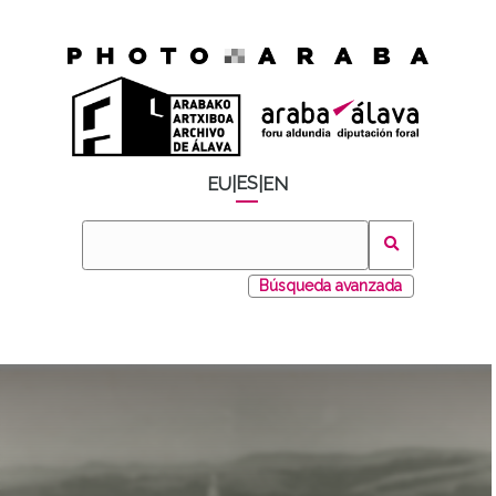
ES
EU
|
|
EN
Búsqueda avanzada