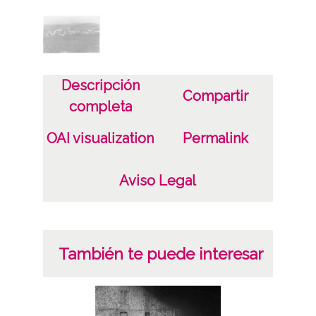
Fotográfico
Soporte
Papel
Descripción
Compartir
Características del soporte
completa
13 x 18 cm
OAI visualization
Permalink
B/N
Fecha
Aviso Legal
19600101
19691231
1960 a 1969
También te puede interesar
Lugar
Alegría / Dulantzi