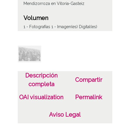
Mendizorroza en Vitoria-Gasteiz
Volumen
1 - Fotografías 1 - Imagen(es) Digital(es)
Tipo de contenido
Fotográfico
Soporte
Papel ;
Descripción
Compartir
completa
Características del soporte
OAI visualization
Permalink
7,5 x 10,5 cm
B/N
Aviso Legal
Fecha
19500101