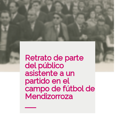
Retrato de parte
del público
asistente a un
partido en el
campo de fútbol de
Mendizorroza