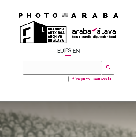
ES
EU
|
|
EN
Búsqueda avanzada