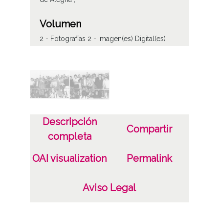
Volumen
2 - Fotografías 2 - Imagen(es) Digital(es)
Tipo de contenido
Fotográfico
Soporte
Papel ;
Descripción
Compartir
completa
Características del soporte
7,5 x 10,5 cm
OAI visualization
Permalink
B/N
Aviso Legal
Fecha
19600101