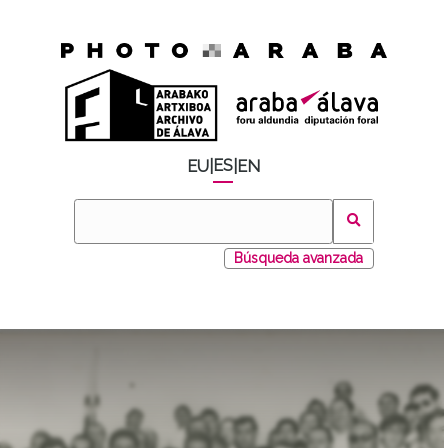
ES
EU
|
|
EN
Búsqueda avanzada