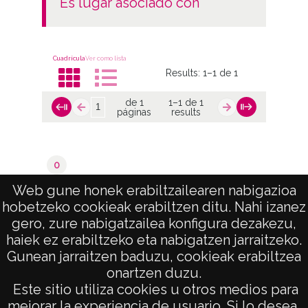
es lugar asociado con
Cuadrícula
Ver como lista
Results:
1–1 de 1
de 1
1–1 de 1
páginas
results
0
Alegría / Dulantzi
Web gune honek erabiltzailearen nabigazioa
hobetzeko cookieak erabiltzen ditu. Nahi izanez
de 1
1–1 de 1
gero, zure nabigatzailea konfigura dezakezu,
páginas
results
haiek ez erabiltzeko eta nabigatzen jarraitzeko.
Gunean jarraitzen baduzu, cookieak erabiltzea
onartzen duzu.
AVISO LEGAL
Este sitio utiliza cookies u otros medios para
POLÍTICA DE PRIVACIDAD
mejorar la experiencia de usuario. Si lo desea,