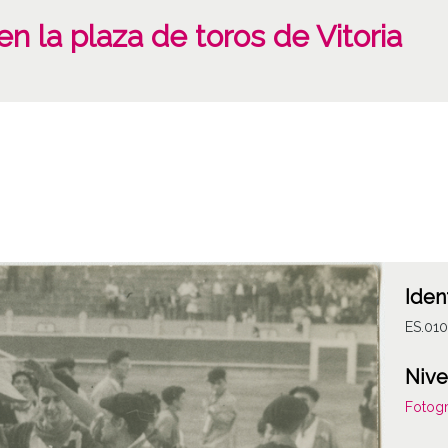
en la plaza de toros de Vitoria
Iden
ES.01
Nive
Fotogr