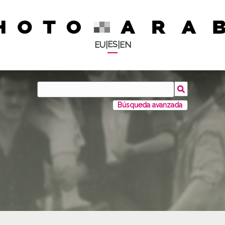
ES
EU
|
|
EN
Búsqueda avanzada