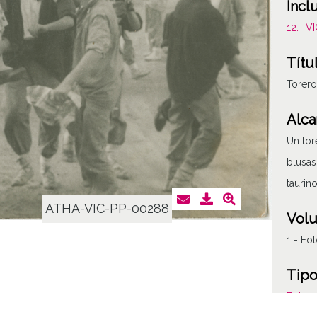
Incl
12.- 
Títu
Torero
Alca
Un tor
blusas
taurin
ATHA-VIC-PP-00288
Vol
1 - Fot
Tipo
Fotogr