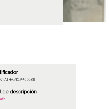
tificador
059.ATHA.VIC.PP.00288
l de descripción
afía