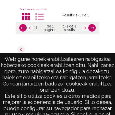
CC BY-NC-SA 4.0
Cuadrícula
Ver como lista
Results:
1–1 de 1
de 1
1–1 de 1
páginas
results
0
Alegría / Dulantzi
Web gune honek erabiltzailearen nabigazioa
hobetzeko cookieak erabiltzen ditu. Nahi izanez
de 1
1–1 de 1
gero, zure nabigatzailea konfigura dezakezu,
páginas
results
haiek ez erabiltzeko eta nabigatzen jarraitzeko.
Gunean jarraitzen baduzu, cookieak erabiltzea
onartzen duzu.
AVISO LEGAL
Este sitio utiliza cookies u otros medios para
POLÍTICA DE PRIVACIDAD
mejorar la experiencia de usuario. Si lo desea,
puede configurar su navegador para rechazar
ACCESIBILIDAD
su uso y seguir navegando. Si continua en el