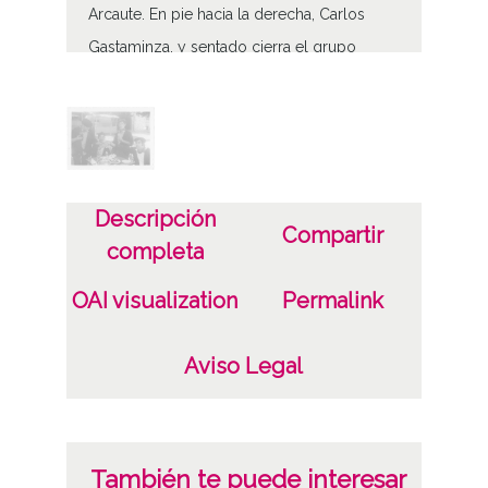
Arcaute. En pie hacia la derecha, Carlos
Gastaminza, y sentado cierra el grupo
Alfonso Arenzana.
Volumen
1 - Fotografías 1 - Imagen(es) Digital(es)
Descripción
Tipo de contenido
Compartir
completa
Fotográfico
OAI visualization
Permalink
Soporte
Papel ;
Aviso Legal
Características del soporte
7,5 x 10,5 cm
B/N
También te puede interesar