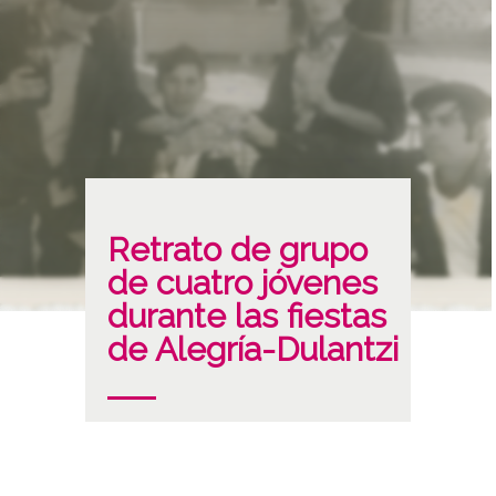
Retrato de grupo
de cuatro jóvenes
durante las fiestas
de Alegría-Dulantzi