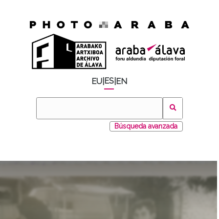
ES
EU
|
|
EN
Búsqueda avanzada