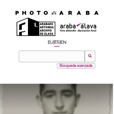
ES
EU
|
|
EN
Búsqueda avanzada