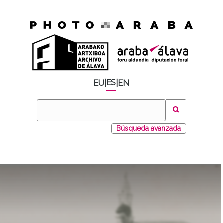
ES
EU
|
|
EN
Búsqueda avanzada