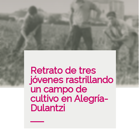
Retrato de tres
jóvenes rastrillando
un campo de
cultivo en Alegría-
Dulantzi