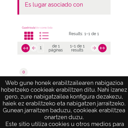
es lugar asociado con
CC BY-NC-SA 4.0
Cuadrícula
Ver como lista
Results:
1–1 de 1
de 1
1–1 de 1
páginas
results
0
Alegría / Dulantzi
Web gune honek erabiltzailearen nabigazioa
hobetzeko cookieak erabiltzen ditu. Nahi izanez
de 1
1–1 de 1
gero, zure nabigatzailea konfigura dezakezu,
páginas
results
haiek ez erabiltzeko eta nabigatzen jarraitzeko.
Gunean jarraitzen baduzu, cookieak erabiltzea
onartzen duzu.
AVISO LEGAL
Este sitio utiliza cookies u otros medios para