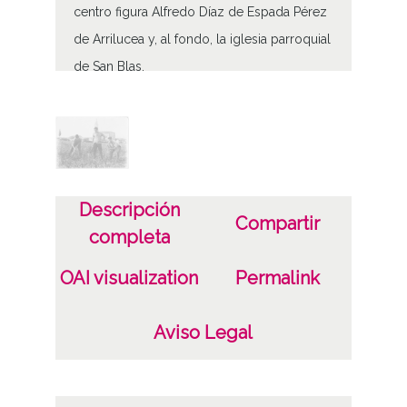
centro figura Alfredo Díaz de Espada Pérez
de Arrilucea y, al fondo, la iglesia parroquial
de San Blas.
Volumen
1 - Fotografías 1 - Imagen(es) Digital(es)
Tipo de contenido
Descripción
Fotográfico
Compartir
completa
Soporte
OAI visualization
Permalink
Papel
Características del soporte
Aviso Legal
7,5 x 10,5 cm
B/N