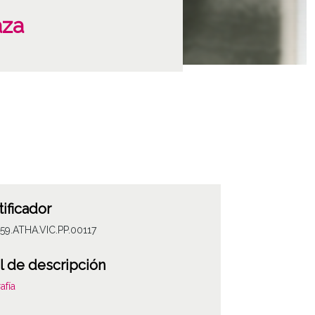
aza
tificador
59.ATHA.VIC.PP.00117
l de descripción
afía