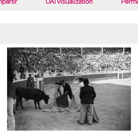
partir
OAI visualization
Perma
Estas 
Foral 
López
Lice
CC BY