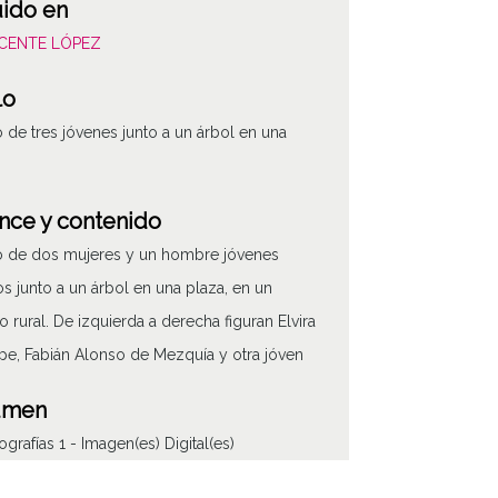
uido en
VICENTE LÓPEZ
lo
o de tres jóvenes junto a un árbol en una
nce y contenido
o de dos mujeres y un hombre jóvenes
os junto a un árbol en una plaza, en un
o rural. De izquierda a derecha figuran Elvira
e, Fabián Alonso de Mezquía y otra jóven
umen
ografías 1 - Imagen(es) Digital(es)