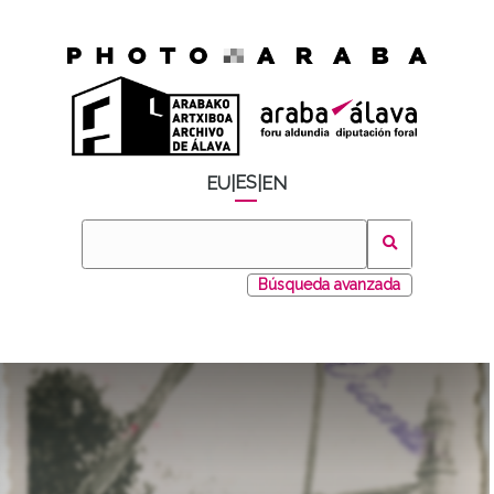
ES
EU
|
|
EN
Búsqueda avanzada