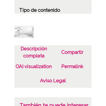
Tipo de contenido
Fotográfico
Soporte
Papel
Positivo original
Descripción
Compartir
Estado de conservación
completa
6 x 9 cm
OAI visualization
Permalink
Fecha
Aviso Legal
19500910
1950
Lugar
También te puede interesar