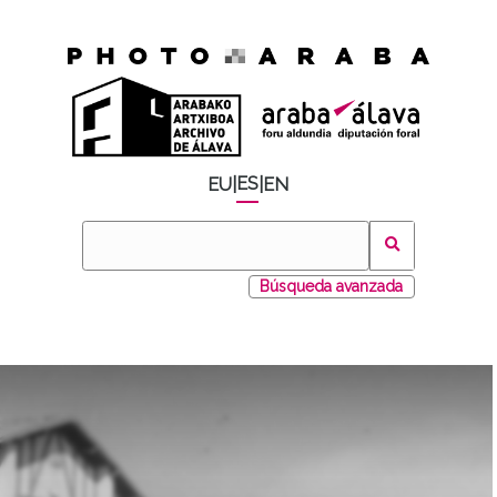
ES
EU
|
|
EN
Búsqueda avanzada