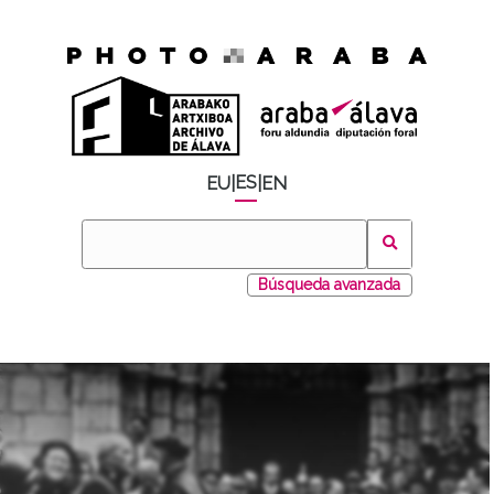
ES
EU
|
|
EN
Búsqueda avanzada