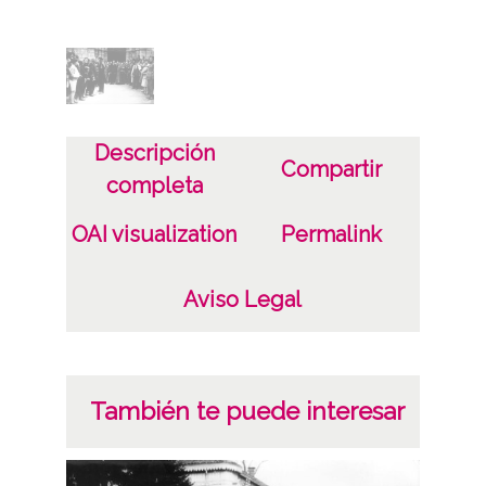
Tipo de contenido
Fotográfico
Soporte
Papel
Descripción
Positivo original
Compartir
completa
Estado de conservación
OAI visualization
Permalink
9 x 12 cm
Aviso Legal
Fecha
19290101
19291231
1929
También te puede interesar
Autor