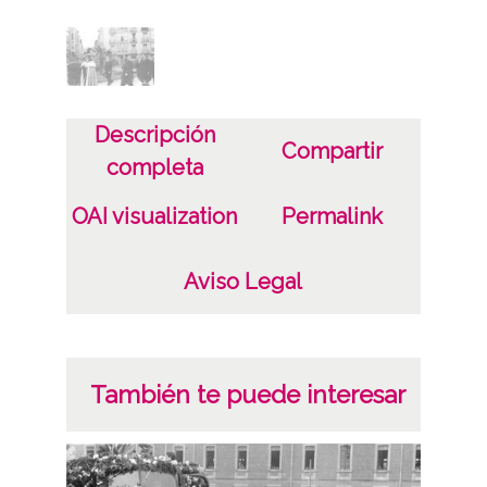
Fotográfico
Soporte
Papel
Descripción
Positivo original
Compartir
completa
Estado de conservación
OAI visualization
Permalink
9 x 12 cm
Aviso Legal
Fecha
19400428
1940
También te puede interesar
Autor
Salinas Salazar, Manuel