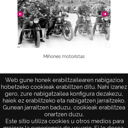
Notas
Anotación en tinta azul en la esquina inferior
izquierda de la emulsión; Marcas de
presión por escritura en el reverso;
Signaturas: Internegativo: MIN-IN-001-062;
Positivo copia: MIN-PC-062; Copia digital:
MIN-CD-01-10062
Miñones motoristas
Anotación en tinta: 57; Anotación en el
Pro
reverso: 1940 (a grafito)
Web gune honek erabiltzailearen nabigazioa
Licencia de las imágenes
hobetzeko cookieak erabiltzen ditu. Nahi izanez
CC BY-NC-SA 4.0
gero, zure nabigatzailea konfigura dezakezu,
haiek ez erabiltzeko eta nabigatzen jarraitzeko.
Gunean jarraitzen baduzu, cookieak erabiltzea
onartzen duzu.
AVISO LEGAL
Este sitio utiliza cookies u otros medios para
POLÍTICA DE PRIVACIDAD
mejorar la experiencia de usuario. Si lo desea,