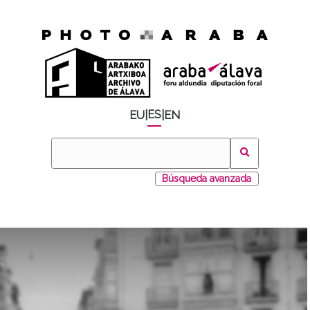
ES
EU
|
|
EN
Búsqueda avanzada