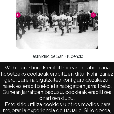
1939 a 1940 (Atribuida)
Autor
Salinas Salazar, Manuel
Notas
Marcas en forma de punteado en la capa
brillante; Anotación en tinta azul en la
Festividad de San Prudencio
Formac
esquina inferior izquierda; Arañazos
la lle
Signaturas: Internegativo: MIN-IN-001-060;
Web gune honek erabiltzailearen nabigazioa
de 
Positivo copia: MIN-PC-060; Copia digital:
hobetzeko cookieak erabiltzen ditu. Nahi izanez
gero, zure nabigatzailea konfigura dezakezu,
MIN-CD-01-10060
haiek ez erabiltzeko eta nabigatzen jarraitzeko.
Anotación en tinta: 55; Firma de autor
Gunean jarraitzen baduzu, cookieak erabiltzea
mediante máscara en la imagen: Salinas;
onartzen duzu.
AVISO LEGAL
Anotaciones en el reverso: 1939 ó 28 abril
Este sitio utiliza cookies u otros medios para
POLÍTICA DE PRIVACIDAD
mejorar la experiencia de usuario. Si lo desea,
1940 (a grafito); La Diputación en Armentia (a