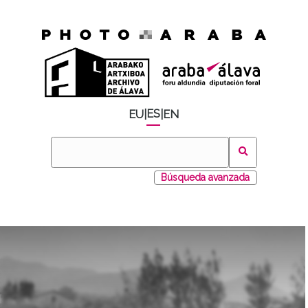
ES
EU
|
|
EN
Búsqueda avanzada