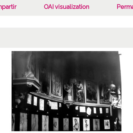
Iruña-
partir
OAI visualization
Perma
fotogr
descu
Lice
CC BY
Iden
ES.10