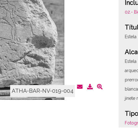
Incl
02.- 
Títu
Estela 
Alca
Estela
arqueo
prerrom
blanca
ATHA-BAR-NV-019-004
jinete
Tipo
Fotogr