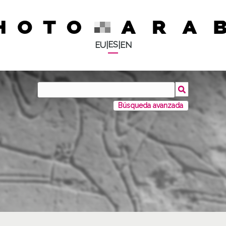
ES
EU
|
|
EN
Búsqueda avanzada