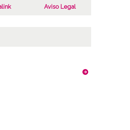
Veleia, 1949-1954, suponiendo que las
link
Aviso Legal
afías se realizaran durante los
brimientos o inmediatamente después
ncia de las imágenes
 4.0
tificador
59.ATHA.BAR.NV.019.004