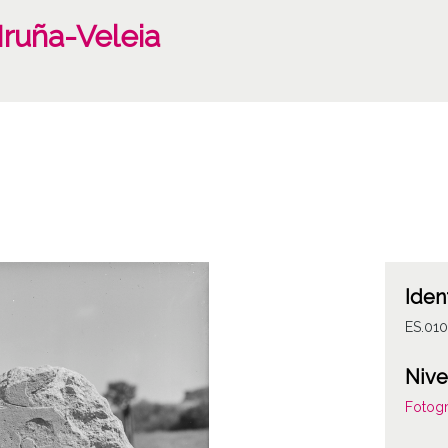
 Iruña-Veleia
Iden
ES.01
Nive
Fotogr