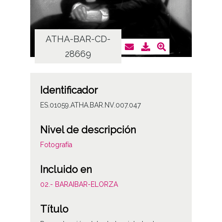
ATHA-BAR-CD-
AT
28669
Identificador
ES.01059.ATHA.BAR.NV.007.047
Nivel de descripción
Fotografía
Incluido en
02.- BARAIBAR-ELORZA
Título