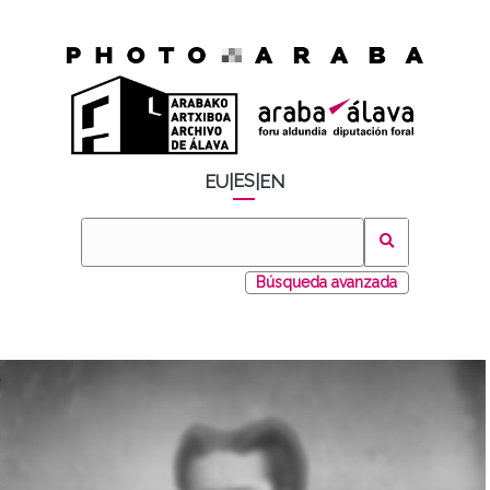
ES
EU
|
|
EN
Búsqueda avanzada