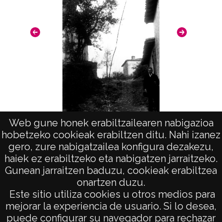
CC BY 4.0
Web gune honek erabiltzailearen nabigazioa
Fed
hobetzeko cookieak erabiltzen ditu. Nahi izanez
Federico Baraibar en un pueblo
gero, zure nabigatzailea konfigura dezakezu,
haiek ez erabiltzeko eta nabigatzen jarraitzeko.
Gunean jarraitzen baduzu, cookieak erabiltzea
onartzen duzu.
AVISO LEGAL
Este sitio utiliza cookies u otros medios para
POLÍTICA DE PRIVACIDAD
mejorar la experiencia de usuario. Si lo desea,
puede configurar su navegador para rechazar
ACCESIBILIDAD