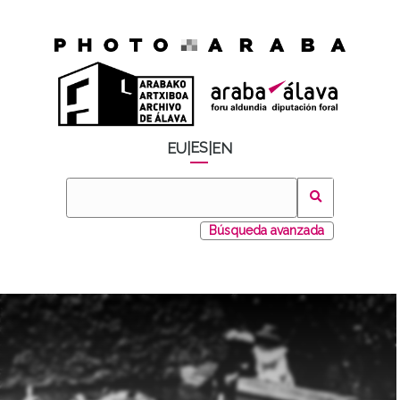
ES
EU
|
|
EN
Búsqueda avanzada