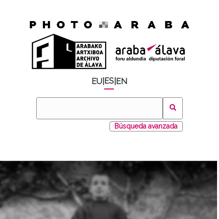
ES
EU
|
|
EN
Búsqueda avanzada