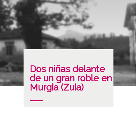
Dos niñas delante
de un gran roble en
Murgia (Zuia)