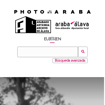
ES
EU
|
|
EN
Búsqueda avanzada