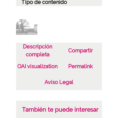
Tipo de contenido
Fotográfico
Soporte
Placa de vidrio
Fecha
Descripción
Compartir
18900101
completa
19201231
OAI visualization
Permalink
1890 a 1920 (Atribuida)
Lugar
Aviso Legal
Murgia / Murguia
Notas
También te puede interesar
Signaturas: ; Internegativo: BAR-IN-001-1022