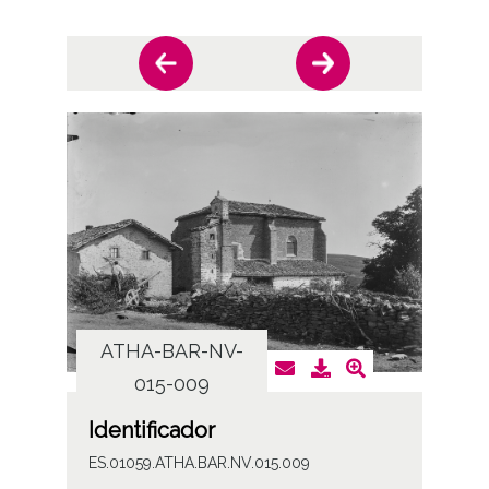
ATHA-BAR-NV-
AT
015-009
Identificador
ES.01059.ATHA.BAR.NV.015.009