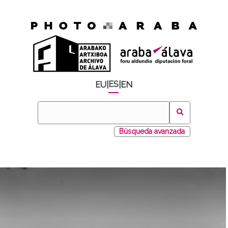
ES
EU
|
|
EN
Búsqueda avanzada