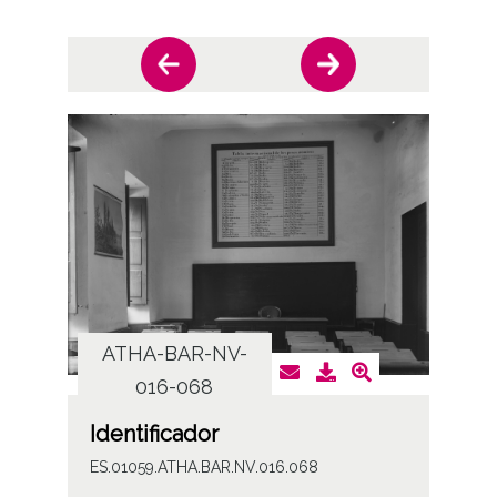
ATHA-BAR-NV-
AT
016-068
Identificador
ES.01059.ATHA.BAR.NV.016.068