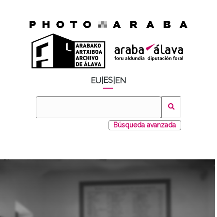
ES
EU
|
|
EN
Búsqueda avanzada