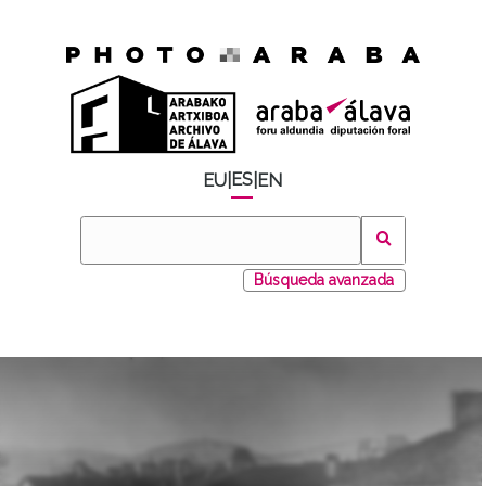
ES
EU
|
|
EN
Búsqueda avanzada