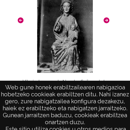
Licencia de las imágenes
CC BY 4.0
Vitoria. Imagen de Nuestra Señora de la
Igles
Web gune honek erabiltzailearen nabigazioa
Esclavitud en la catedral
hobetzeko cookieak erabiltzen ditu. Nahi izanez
gero, zure nabigatzailea konfigura dezakezu,
haiek ez erabiltzeko eta nabigatzen jarraitzeko.
Gunean jarraitzen baduzu, cookieak erabiltzea
onartzen duzu.
AVISO LEGAL
Este sitio utiliza cookies u otros medios para