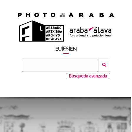
ES
EU
|
|
EN
Búsqueda avanzada