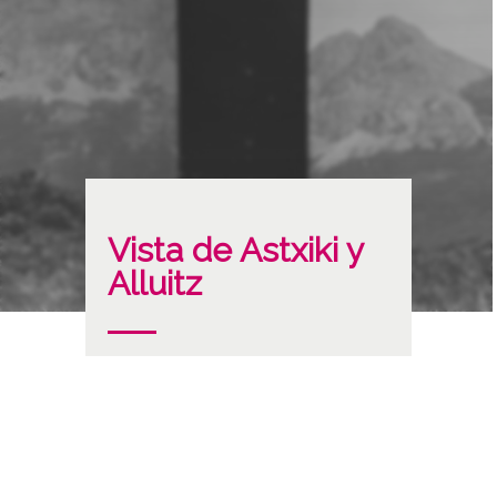
Vista de Astxiki y
Alluitz