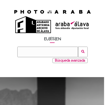
ES
EU
|
|
EN
Búsqueda avanzada