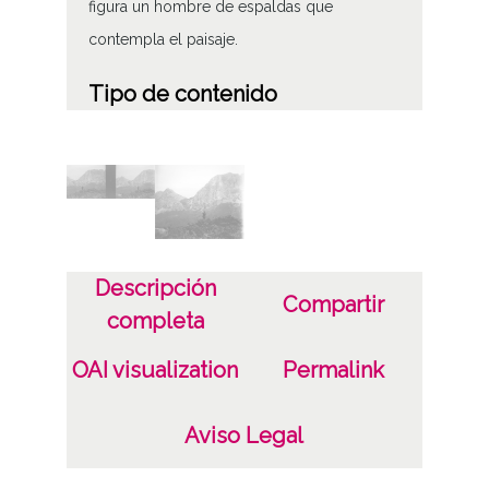
figura un hombre de espaldas que
contempla el paisaje.
Tipo de contenido
Fotográfico
Soporte
Placa de vidrio
Fecha
Descripción
Compartir
19100101
completa
19301231
OAI visualization
Permalink
1910 a 1930 (Atribuida)
Lugar
Aviso Legal
Abadiño / Abadiano