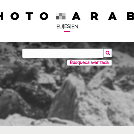
ES
EU
|
|
EN
Búsqueda avanzada