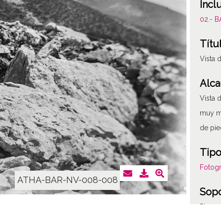
Incl
02.- 
Títu
Vista 
Alca
Vista 
muy mo
de pie
Tipo
Fotogr
ATHA-BAR-NV-008-008
Sop
Placa 