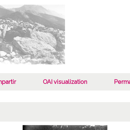
Fec
19170
19201
1917 a
Not
Signat
copia:
28654
partir
OAI visualization
Perma
ATHA-
Lice
CC BY
Iden
ES.10