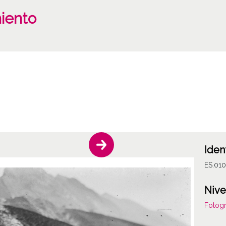
miento
Iden
ES.01
Nive
Fotogr