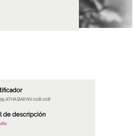
tificador
059.ATHA.BAR.NV.008.008
l de descripción
afía