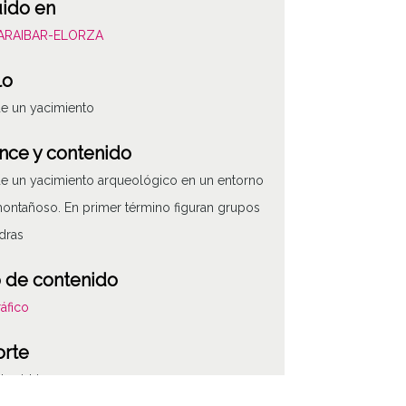
uido en
BARAIBAR-ELORZA
lo
de un yacimiento
nce y contenido
de un yacimiento arqueológico en un entorno
ntañoso. En primer término figuran grupos
dras
 de contenido
áfico
ATHA-BAR-CD-2
orte
de vidrio