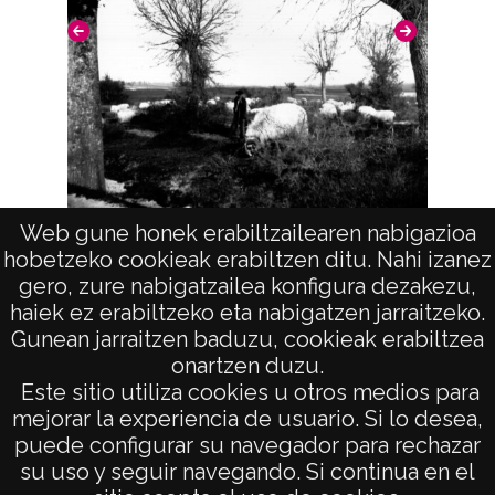
Web gune honek erabiltzailearen nabigazioa
Pastor con ovejas
hobetzeko cookieak erabiltzen ditu. Nahi izanez
R
gero, zure nabigatzailea konfigura dezakezu,
haiek ez erabiltzeko eta nabigatzen jarraitzeko.
Gunean jarraitzen baduzu, cookieak erabiltzea
onartzen duzu.
AVISO LEGAL
Este sitio utiliza cookies u otros medios para
POLÍTICA DE PRIVACIDAD
mejorar la experiencia de usuario. Si lo desea,
puede configurar su navegador para rechazar
ACCESIBILIDAD
su uso y seguir navegando. Si continua en el
ATENCIÓN CIUDADANA