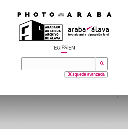
ES
EU
|
|
EN
Búsqueda avanzada