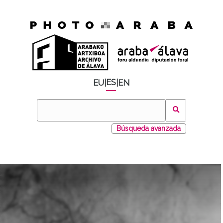
ES
EU
|
|
EN
Búsqueda avanzada