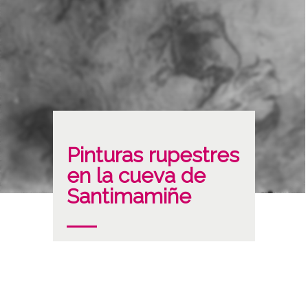
Pinturas rupestres
en la cueva de
Santimamiñe