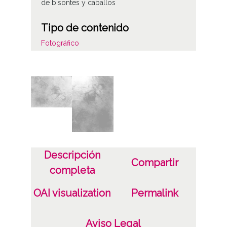
de bisontes y caballos
Tipo de contenido
Fotográfico
Soporte
Placa de vidrio
Fecha
19170101
19201231
Descripción
1917 a 1920 (Atribuida)
Compartir
completa
Notas
OAI visualization
Permalink
Signaturas: ; Internegativo: BAR-IN-001-687 ;
Positivo copia: BAR-PC-0687 ; Copia digital:
Aviso Legal
BAR-CD-02-28792