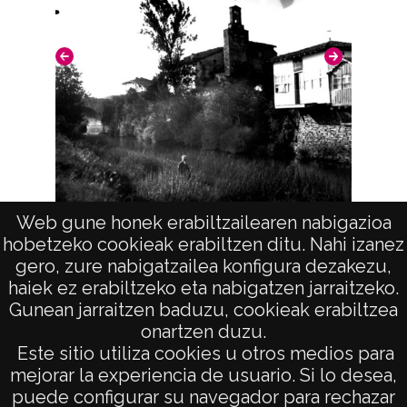
Web gune honek erabiltzailearen nabigazioa
Retrato de un hombre en la orilla del río
hobetzeko cookieak erabiltzen ditu. Nahi izanez
Angelu
gero, zure nabigatzailea konfigura dezakezu,
haiek ez erabiltzeko eta nabigatzen jarraitzeko.
Gunean jarraitzen baduzu, cookieak erabiltzea
onartzen duzu.
AVISO LEGAL
Este sitio utiliza cookies u otros medios para
POLÍTICA DE PRIVACIDAD
mejorar la experiencia de usuario. Si lo desea,
puede configurar su navegador para rechazar
ACCESIBILIDAD