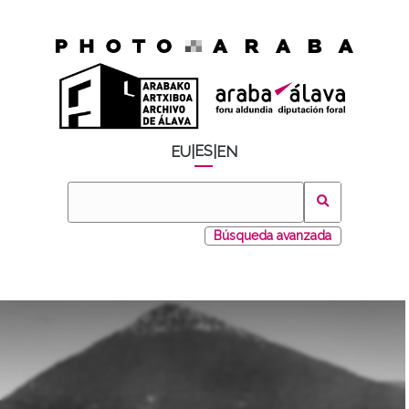
ES
EU
|
|
EN
Búsqueda avanzada