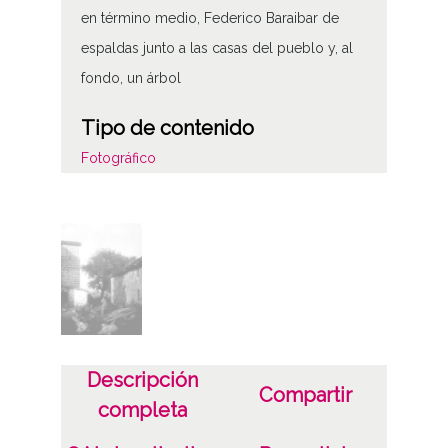
en término medio, Federico Baraibar de
espaldas junto a las casas del pueblo y, al
fondo, un árbol
Tipo de contenido
Fotográfico
Soporte
Placa de vidrio
Fecha
19000101
19171231
Descripción
1900 a 1917 (Atribuida)
Compartir
completa
Notas