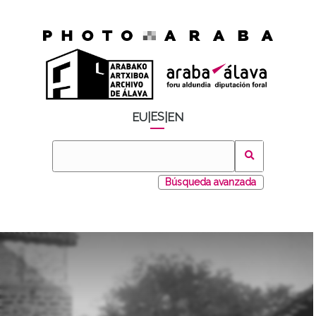
ES
EU
|
|
EN
Búsqueda avanzada