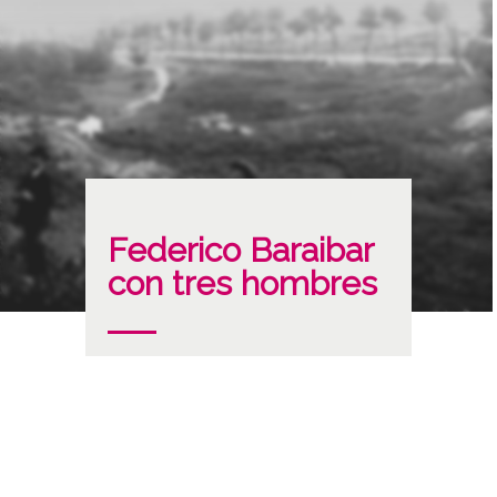
Federico Baraibar
con tres hombres