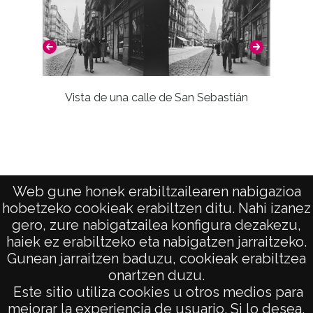
CC BY 4.0
Vista de una calle de San Sebastián
Web gune honek erabiltzailearen nabigazioa
hobetzeko cookieak erabiltzen ditu. Nahi izanez
gero, zure nabigatzailea konfigura dezakezu,
haiek ez erabiltzeko eta nabigatzen jarraitzeko.
Gunean jarraitzen baduzu, cookieak erabiltzea
onartzen duzu.
AVISO LEGAL
Este sitio utiliza cookies u otros medios para
POLÍTICA DE PRIVACIDAD
mejorar la experiencia de usuario. Si lo desea,