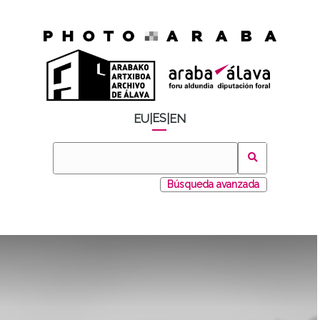
ES
EU
|
|
EN
Búsqueda avanzada