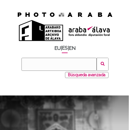
ES
EU
|
|
EN
Búsqueda avanzada