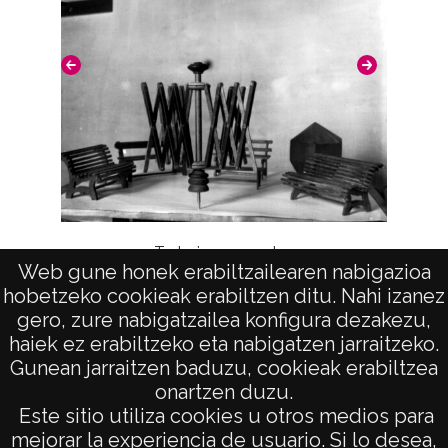
Ex
Trabajos manuales
Web gune honek erabiltzailearen nabigazioa
hobetzeko cookieak erabiltzen ditu. Nahi izanez
gero, zure nabigatzailea konfigura dezakezu,
haiek ez erabiltzeko eta nabigatzen jarraitzeko.
Gunean jarraitzen baduzu, cookieak erabiltzea
onartzen duzu.
AVISO LEGAL
Este sitio utiliza cookies u otros medios para
POLÍTICA DE PRIVACIDAD
mejorar la experiencia de usuario. Si lo desea,