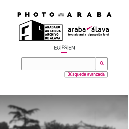
ES
EU
|
|
EN
Búsqueda avanzada