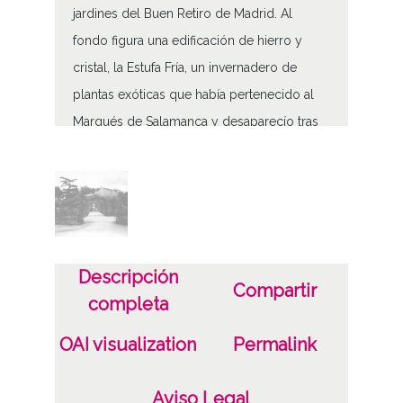
jardines del Buen Retiro de Madrid. Al
fondo figura una edificación de hierro y
cristal, la Estufa Fría, un invernadero de
plantas exóticas que había pertenecido al
Marqués de Salamanca y desaparecío tras
la Guerra Civil.
Tipo de contenido
Fotográfico
Soporte
Descripción
Compartir
Placa de vidrio
completa
Fecha
OAI visualization
Permalink
19200101
19301231
Aviso Legal