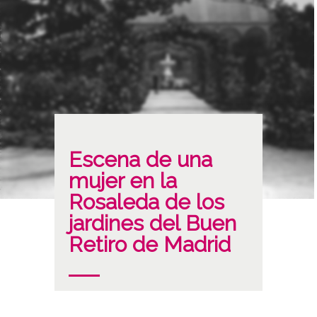
Escena de una
mujer en la
Rosaleda de los
jardines del Buen
Retiro de Madrid