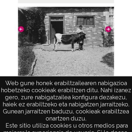
Positivo copia: BAR-PC-0484 ; Copia digital:
BAR-CD-01-28589
ATHA-DAF-BAR-NV-007-016
Licencia de las imágenes
CC BY 4.0
Web gune honek erabiltzailearen nabigazioa
Joven con una vaca
hobetzeko cookieak erabiltzen ditu. Nahi izanez
gero, zure nabigatzailea konfigura dezakezu,
haiek ez erabiltzeko eta nabigatzen jarraitzeko.
Gunean jarraitzen baduzu, cookieak erabiltzea
onartzen duzu.
AVISO LEGAL
Este sitio utiliza cookies u otros medios para
POLÍTICA DE PRIVACIDAD