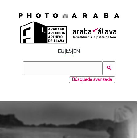
ES
EU
|
|
EN
Búsqueda avanzada