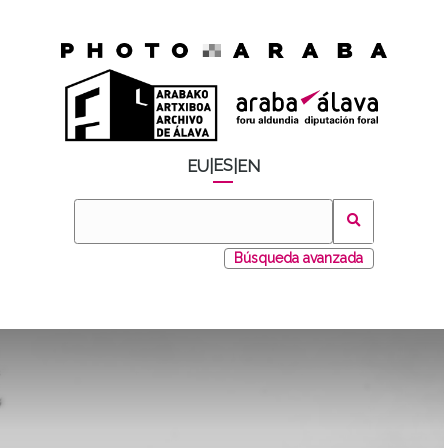
ES
EU
|
|
EN
Búsqueda avanzada