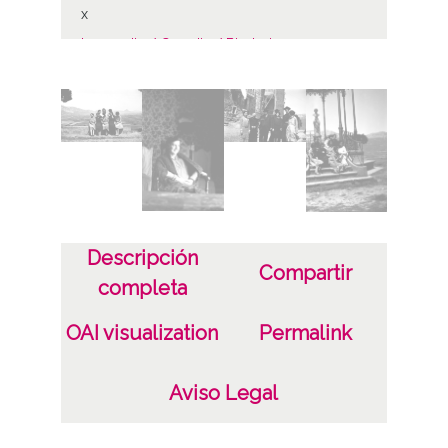
x
Laguardia / Guardia / Biasteri
Notas
ENC-PP-01513-01520
ENC-NP-002-077-001 a 8
Licencia de las imágenes
CC BY-NC-SA 4.0
Descripción
Compartir
completa
OAI visualization
Permalink
Aviso Legal