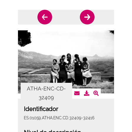
ATHA-ENC-CD-
AT
32409
Identificador
ES.01059.ATHA.ENC.CD.32409-32416