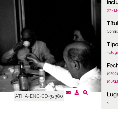
Incl
07.- E
Títu
Comida
Tipo
Fotogr
Fec
19590
19651
Lug
ATHA-ENC-CD-32380
x
Not