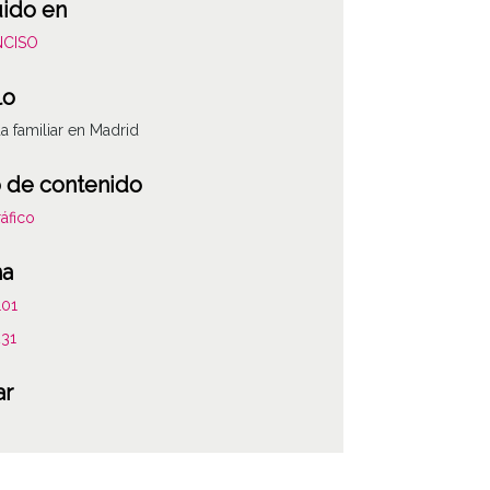
uido en
NCISO
lo
 familiar en Madrid
 de contenido
áfico
ha
101
231
ar
ATHA-ENC-CD-3
as