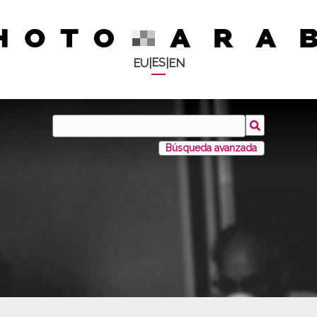
ES
EU
|
|
EN
Búsqueda avanzada