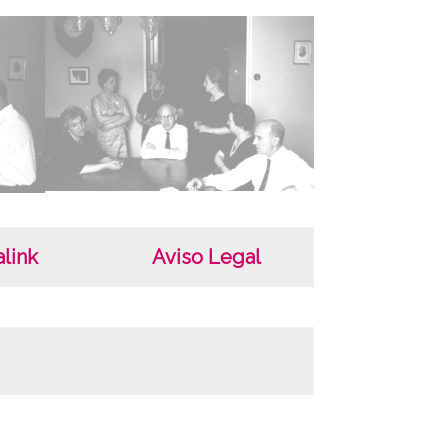
P-01484-01493
P-001-004-013 a 22
ncia de las imágenes
-NC-SA 4.0
link
Aviso Legal