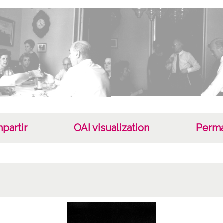
ENC-P
ENC-N
Lice
CC BY
partir
OAI visualization
Perma