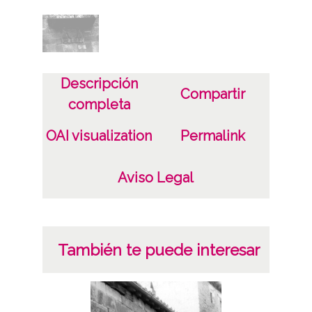
Notas
ENC-PP-01431
ENC-NP-002-056-049
Descripción
Compartir
Licencia de las imágenes
completa
CC BY-NC-SA 4.0
OAI visualization
Permalink
Aviso Legal
También te puede interesar