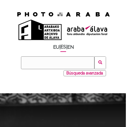
ES
EU
|
|
EN
Búsqueda avanzada