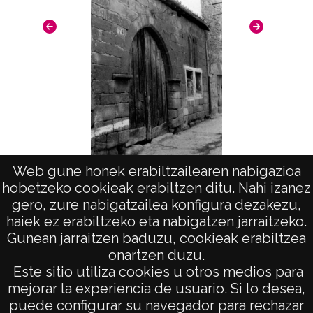
Web gune honek erabiltzailearen nabigazioa
Laguardia. Puerta de la Primicia
Puerta
hobetzeko cookieak erabiltzen ditu. Nahi izanez
gero, zure nabigatzailea konfigura dezakezu,
haiek ez erabiltzeko eta nabigatzen jarraitzeko.
Gunean jarraitzen baduzu, cookieak erabiltzea
onartzen duzu.
AVISO LEGAL
Este sitio utiliza cookies u otros medios para
POLÍTICA DE PRIVACIDAD
mejorar la experiencia de usuario. Si lo desea,
puede configurar su navegador para rechazar
ACCESIBILIDAD