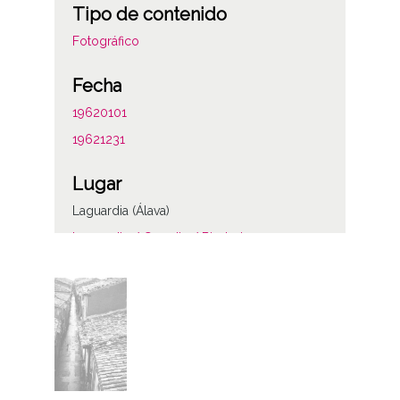
Tipo de contenido
Fotográfico
Fecha
19620101
19621231
Lugar
Laguardia (Álava)
Laguardia / Guardia / Biasteri
Notas
ENC-PP-01423
ENC-NP-002-056-041
Licencia de las imágenes