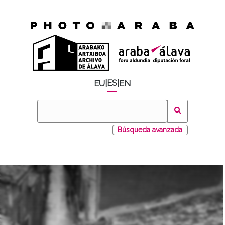
ES
EU
|
|
EN
Búsqueda avanzada