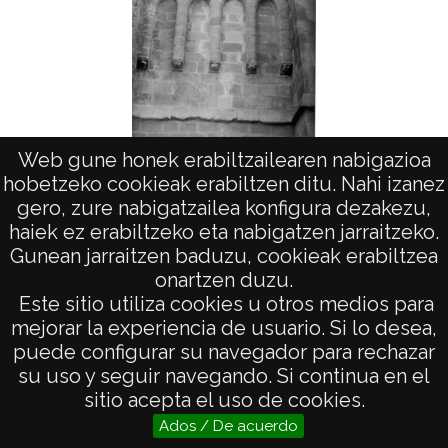
La
Web gune honek erabiltzailearen nabigazioa
Laguardia. Parroquia de Santa María de los
hobetzeko cookieak erabiltzen ditu. Nahi izanez
Reyes. Exterior. Arcos
gero, zure nabigatzailea konfigura dezakezu,
haiek ez erabiltzeko eta nabigatzen jarraitzeko.
Gunean jarraitzen baduzu, cookieak erabiltzea
onartzen duzu.
AVISO LEGAL
Este sitio utiliza cookies u otros medios para
POLÍTICA DE PRIVACIDAD
mejorar la experiencia de usuario. Si lo desea,
puede configurar su navegador para rechazar
ACCESIBILIDAD
su uso y seguir navegando. Si continua en el
ATENCIÓN CIUDADANA
sitio acepta el uso de cookies.
Ados / De acuerdo