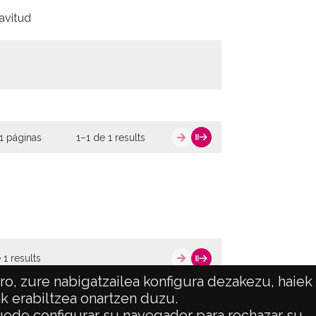
lavitud
1 páginas
1–1 de 1 results
 1 results
o, zure nabigatzailea konfigura dezakezu, haiek
ak erabiltzea onartzen duzu.
 puede configurar su navegador para rechazar su