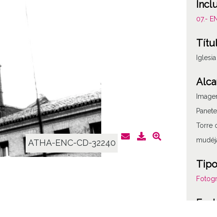
Incl
07.- E
Títu
Iglesi
Alca
Imagen
Panete
Torre 
mudéja
ATHA-ENC-CD-32240
Tipo
Fotogr
Fec