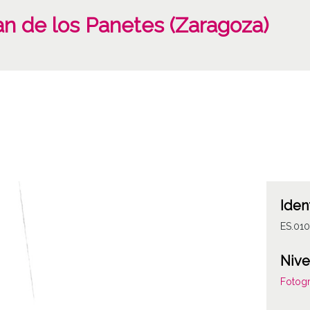
an de los Panetes (Zaragoza)
Iden
ES.01
Nive
Fotogr