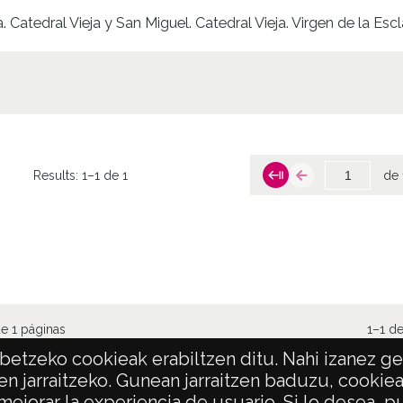
a. Catedral Vieja y San Miguel. Catedral Vieja. Virgen de la Esc
Results:
1–1 de 1
de 
e 1 páginas
1–1 de
etzeko cookieak erabiltzen ditu. Nahi izanez ger
en jarraitzeko. Gunean jarraitzen baduzu, cookie
 mejorar la experiencia de usuario. Si lo desea,