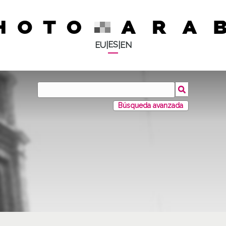
ES
EU
|
|
EN
Búsqueda avanzada