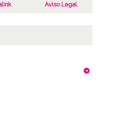
link
Aviso Legal
P-001-005-016 a 17
ncia de las imágenes
-NC-SA 4.0