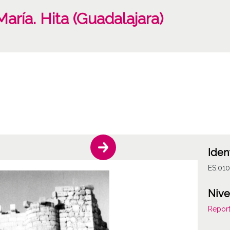
aría. Hita (Guadalajara)
Iden
ES.01
Nive
Report