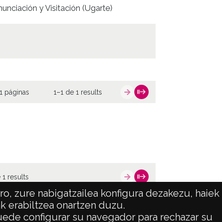
unciación y Visitación (Ugarte)
1 páginas
1–1 de 1 results
 1 results
o, zure nabigatzailea konfigura dezakezu, haiek
ak erabiltzea onartzen duzu.
 puede configurar su navegador para rechazar su
ATENCIÓN CIUDADANA