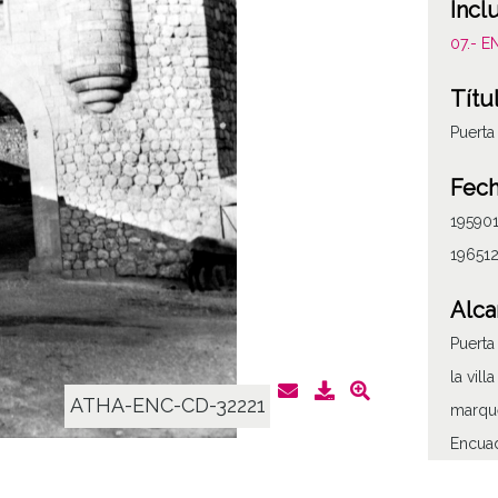
Incl
07.- E
Títu
Puerta
Fec
19590
19651
Alca
Puerta
la vil
ATHA-ENC-CD-32221
marqué
Encuad
la pue