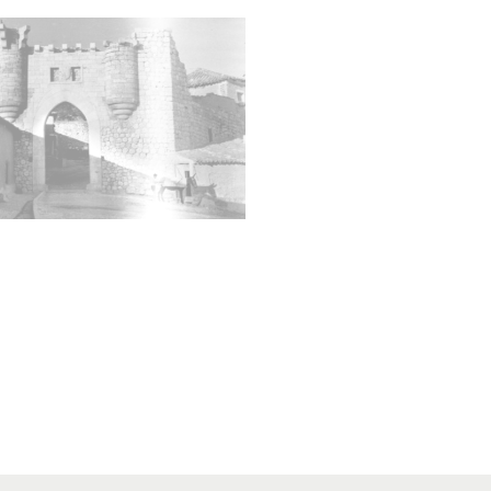
dos ga
almena
de los
Destru
españo
1965 y
Tipo
Fotogr
Fec
19590
19651
Not
ENC-P