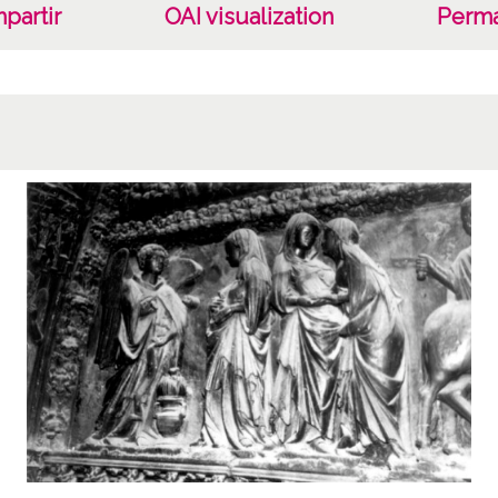
partir
OAI visualization
Perma
ENC-N
Lice
CC BY