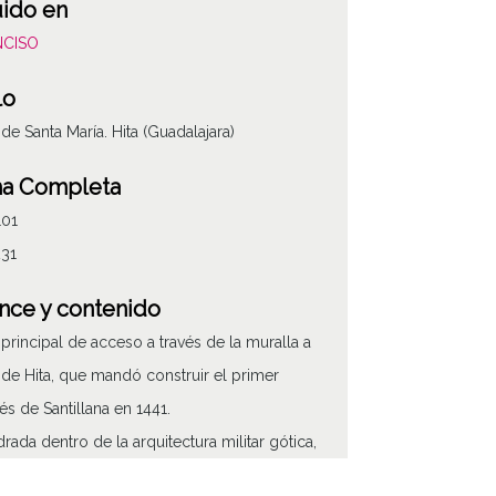
uido en
NCISO
lo
 de Santa María. Hita (Guadalajara)
ha Completa
101
231
nce y contenido
 principal de acceso a través de la muralla a
la de Hita, que mandó construir el primer
ATHA-ENC-CD-3
s de Santillana en 1441.
rada dentro de la arquitectura militar gótica,
rta muestra un espléndido arco apuntado,