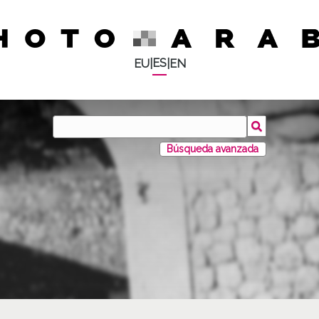
ES
EU
|
|
EN
Búsqueda avanzada