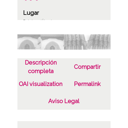
Lugar
Betolaza (Álava)
Notas
ENC-PP-01064-00068
ENC-NP-001-019-005 a 9
Descripción
Compartir
Licencia de las imágenes
completa
CC BY-NC-SA 4.0
OAI visualization
Permalink
Aviso Legal