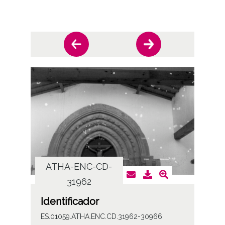
ATHA-ENC-CD-
AT
31962
Identificador
ES.01059.ATHA.ENC.CD.31962-30966