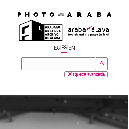
ES
EU
|
|
EN
Búsqueda avanzada