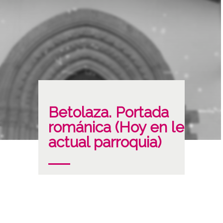
Betolaza. Portada
románica (Hoy en le
actual parroquia)