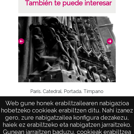
También te puede interesar
París. Catedral. Portada. Tímpano
Web gune honek erabiltzailearen nabigazioa
Laguard
hobetzeko cookieak erabiltzen ditu. Nahi izanez
gero, zure nabigatzailea konfigura dezakezu,
haiek ez erabiltzeko eta nabigatzen jarraitzeko.
Gunean jarraitzen baduzu, cookieak erabiltzea