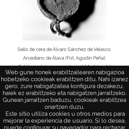
Sello de cera de Álvaro Sánchez de Velasco,
Lag
Arcediano de Álava (Fot. Agustín Peña).
Catálogo de los pergaminos del Archivo del
Web gune honek erabiltzailearen nabigazioa
Cabildo de la Universidad de Parroquias de
hobetzeko cookieak erabiltzen ditu. Nahi izanez
Vitoria (CUP)
gero, zure nabigatzailea konfigura dezakezu,
haiek ez erabiltzeko eta nabigatzen jarraitzeko.
Gunean jarraitzen baduzu, cookieak erabiltzea
onartzen duzu.
AVISO LEGAL
Este sitio utiliza cookies u otros medios para
POLÍTICA DE PRIVACIDAD
mejorar la experiencia de usuario. Si lo desea,
puede configurar su navegador para rechazar
ACCESIBILIDAD