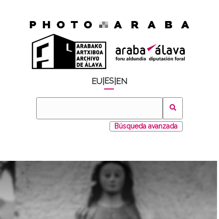
ES
EU
|
|
EN
Búsqueda avanzada