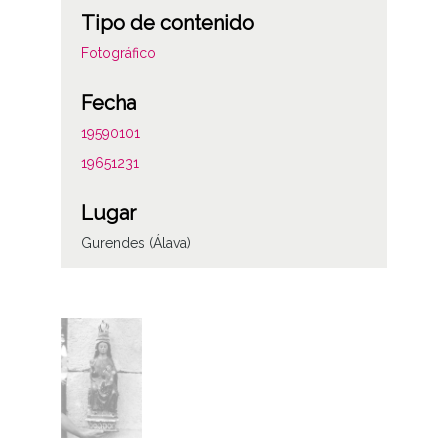
Tipo de contenido
Fotográfico
Fecha
19590101
19651231
Lugar
Gurendes (Álava)
Notas
ENC-PP-01049
ENC-NP-001-017-024
Licencia de las imágenes
CC BY-NC-SA 4.0