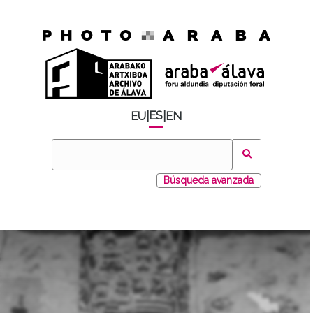
ES
EU
|
|
EN
Búsqueda avanzada