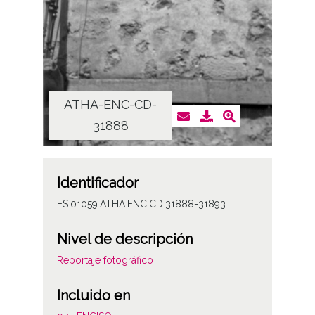
ATHA-ENC-CD-
AT
31888
Identificador
ES.01059.ATHA.ENC.CD.31888-31893
Nivel de descripción
Reportaje fotográfico
Incluido en