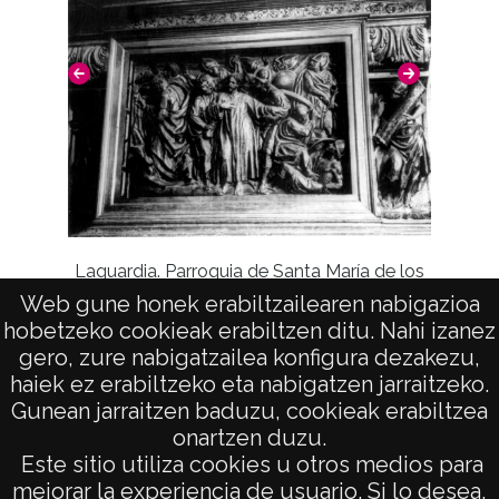
Laguardia. Parroquia de Santa María de los
Escudo 
Web gune honek erabiltzailearen nabigazioa
Reyes. Retablo mayor. Detalle del bancal.
hobetzeko cookieak erabiltzen ditu. Nahi izanez
Prendimiento
gero, zure nabigatzailea konfigura dezakezu,
haiek ez erabiltzeko eta nabigatzen jarraitzeko.
Gunean jarraitzen baduzu, cookieak erabiltzea
onartzen duzu.
AVISO LEGAL
Este sitio utiliza cookies u otros medios para
POLÍTICA DE PRIVACIDAD
mejorar la experiencia de usuario. Si lo desea,