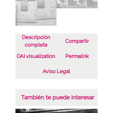
ENC-PP-00990-00995
ENC-NP-001-010-020 a 25
Licencia de las imágenes
CC BY-NC-SA 4.0
Descripción
Compartir
completa
OAI visualization
Permalink
Aviso Legal
También te puede interesar