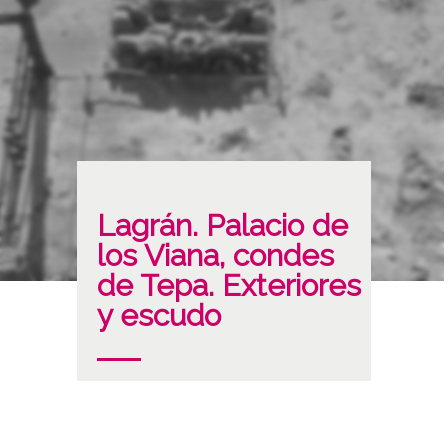
Lagrán. Palacio de
los Viana, condes
de Tepa. Exteriores
y escudo