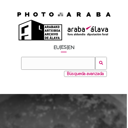
ES
EU
|
|
EN
Búsqueda avanzada