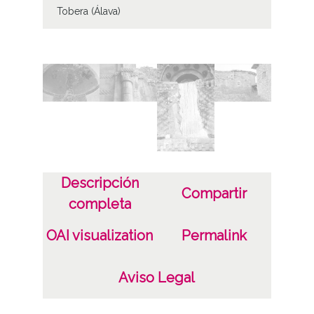
Tobera (Álava)
Notas
ENC-PP-00801-00804
ENC-NP-001-012-021 a 24
Licencia de las imágenes
CC BY-NC-SA 4.0
Descripción
Compartir
completa
OAI visualization
Permalink
Aviso Legal