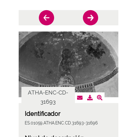
ATHA-ENC-CD-
AT
31693
Identificador
ES.01059.ATHA.ENC.CD.31693-31696