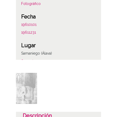
Fotográfico
Fecha
19610101
19611231
Lugar
Samaniego (Álava)
Samaniego
Notas
ENC-PP-00760
ENC-NP-001-047-043
Licencia de las imágenes
CC BY-NC-SA 4.0
Descripción