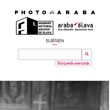
ES
EU
|
|
EN
Búsqueda avanzada