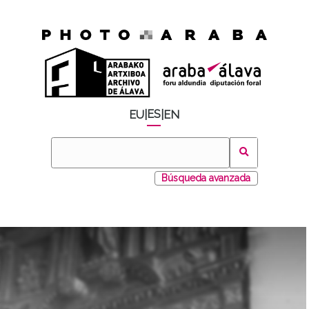
ES
EU
|
|
EN
Búsqueda avanzada