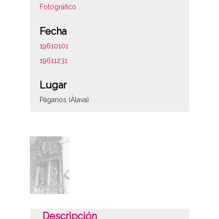
Fotográfico
Fecha
19610101
19611231
Lugar
Páganos (Álava)
Notas
ENC-PP-00663
ENC-NP-001-045-007
Licencia de las imágenes
CC BY-NC-SA 4.0
Descripción