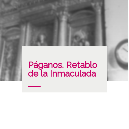
Páganos. Retablo
de la Inmaculada