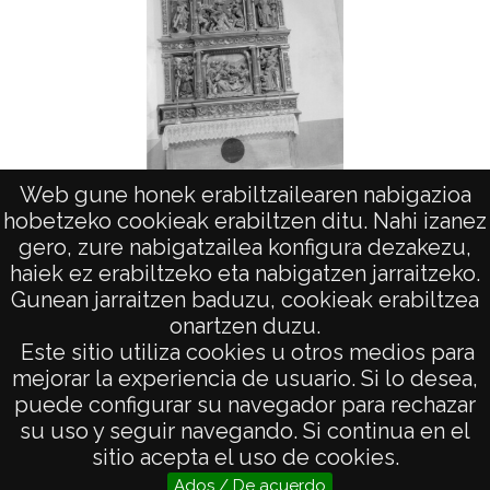
Web gune honek erabiltzailearen nabigazioa
Délica. Retablo
hobetzeko cookieak erabiltzen ditu. Nahi izanez
gero, zure nabigatzailea konfigura dezakezu,
haiek ez erabiltzeko eta nabigatzen jarraitzeko.
Gunean jarraitzen baduzu, cookieak erabiltzea
onartzen duzu.
AVISO LEGAL
Este sitio utiliza cookies u otros medios para
POLÍTICA DE PRIVACIDAD
mejorar la experiencia de usuario. Si lo desea,
puede configurar su navegador para rechazar
ACCESIBILIDAD
su uso y seguir navegando. Si continua en el
ATENCIÓN CIUDADANA
sitio acepta el uso de cookies.
Ados / De acuerdo