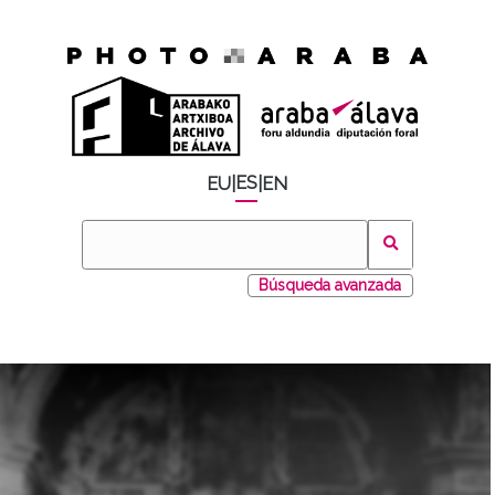
ES
EU
|
|
EN
Búsqueda avanzada