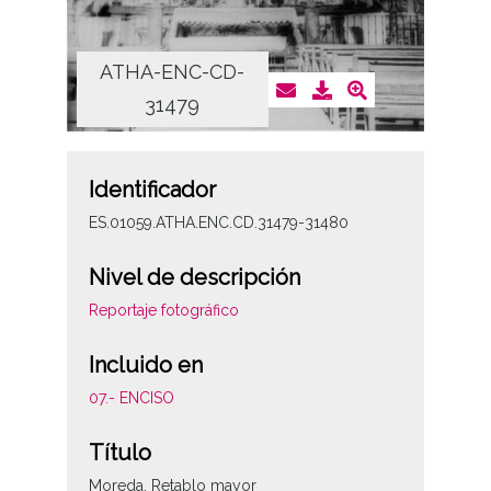
ATHA-ENC-CD-
AT
31479
Identificador
ES.01059.ATHA.ENC.CD.31479-31480
Nivel de descripción
Reportaje fotográfico
Incluido en
07.- ENCISO
Título
Moreda. Retablo mayor