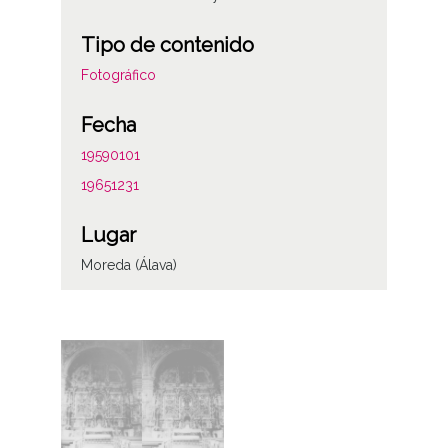
Tipo de contenido
Fotográfico
Fecha
19590101
19651231
Lugar
Moreda (Álava)
Notas
ENC-PP-00587-00588
Licencia de las imágenes
CC BY-NC-SA 4.0