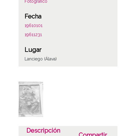
Fotográfico
Fecha
19610101
19611231
Lugar
Lanciego (Álava)
Notas
ENC-PP-00461
ENC-NP-001-039-004
Licencia de las imágenes
CC BY-NC-SA 4.0
Descripción
Compartir