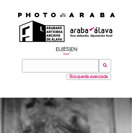
ES
EU
|
|
EN
Búsqueda avanzada