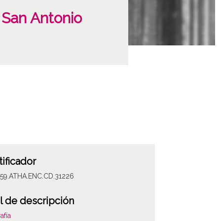
 San Antonio
tificador
059.ATHA.ENC.CD.31226
l de descripción
afía