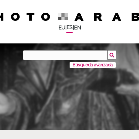
ES
EU
|
|
EN
Búsqueda avanzada