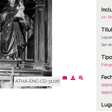
Incl
07.- E
Títu
Laguar
San An
Tipo
Fotogr
Fec
ATHA-ENC-CD-31226
19590
19591
Lug