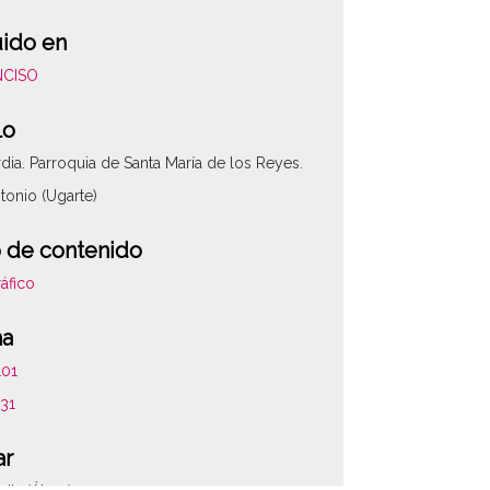
uido en
NCISO
lo
dia. Parroquia de Santa María de los Reyes.
tonio (Ugarte)
 de contenido
áfico
ha
101
231
ar